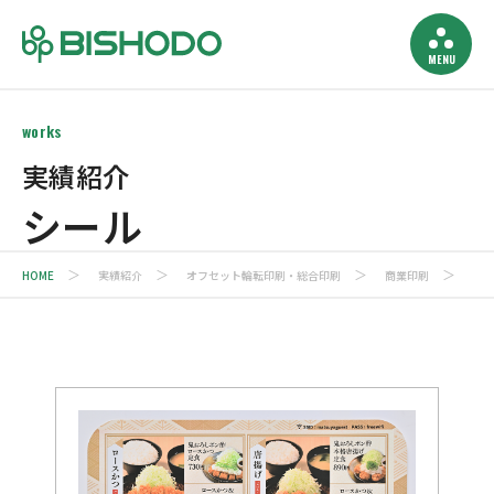
works
実績紹介
シール
HOME
実績紹介
オフセット輪転印刷・総合印刷
商業印刷
シ