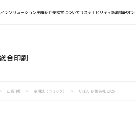
メイン
ソリューション
実績紹介
美松堂について
サステナビリティ
新着情報
オン
・総合印刷
出版印刷
定期誌（コミック）
りぼん © 集英社 2025